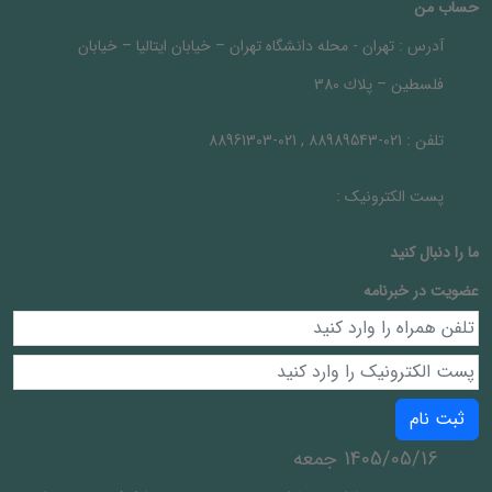
حساب من
آدرس :
تهران - محله دانشگاه تهران – خيابان ايتاليا – خيابان
فلسطين – پلاك 380
تلفن :
021-88989543 , 021-88961303
پست الکترونیک :
ما را دنبال کنيد
عضویت در خبرنامه
ثبت نام
1405/05/16 جمعه