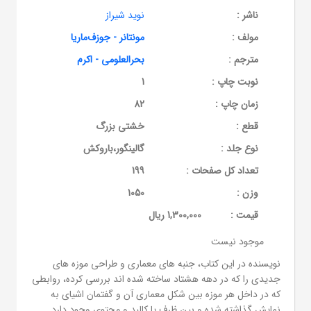
ناشر :
نوید شیراز
مولف :
مونتانر - جوزف‌ماریا
مترجم :
بحرالعلومی - اکرم
نوبت چاپ :
1
زمان چاپ :
82
قطع :
خشتی بزرگ
نوع جلد :
گالینگور،باروکش
تعداد کل صفحات :
199
وزن :
1050
قيمت :
1,300,000 ریال
موجود نیست
نویسنده در این کتاب، جنبه های معماری و طراحی موزه های
جدیدی را که در دهه هشتاد ساخته شده اند بررسی کرده، روابطی
که در داخل هر موزه بین شکل معماری آن و گفتمان اشیای به
نمایش گذاشته شده و بین ظرف یا کالبد و محتوی وجود دارد