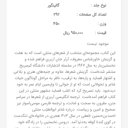
نوع جلد :
گالینگور
تعداد کل صفحات :
292
وزن :
450
قيمت :
950,000 ریال
موجود نیست
این کتاب، مجموعه‌ای منتخب از شعرهای متنبّی است که به همّت
و گزینش خاورشناس معروف، آرثر جان آربری فراهم شده و
نخستین‌بار به سال 1967 در سلسله انتشارات دانشگاه کیمبریج
منتشر شده‌است. گزینش شعرها، علاوه بر جنبه‌های هنری و بلاغی
و اشتهار قصاید و پاره‌ها، به ترقیب، ناظر به مراحل گوناگون حیات
شاعر و تحولاتی است که او از جوانی تا واپسین ایام عمر به خود
دیده‌بود. باید تصریح کرد که اغلب قصاید مشهور متنبّی در این
کتاب فراهم آمده‌است. ترجمه انگلیسی آربری از شعرها در سراسر
متن، مقرون به صحت و امانت، و ترجمه فارسی موسی‌اسوار نیز
صحیح و امین و زیباست. درباره شاعر ابوالطیّب متنبّی
احمدبن‌حسین جُعفی در سال 303 هجری در خانواده‌ای تنگدست
در کوی کِندة کوفه به‌دنیا آمد. دروس نخستین را در زادگاه خود