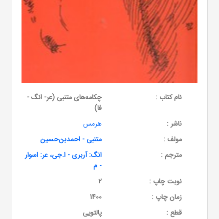
نام کتاب :
چکامه‌های متنبی (عر- انگ -
فا)
ناشر :
هرمس
مولف :
متنبی - احمدبن‌حسین
مترجم :
انگ: آربری - ا.جی، عر: اسوار
- م
نوبت چاپ :
2
زمان چاپ :
1400
قطع :
پالتویی