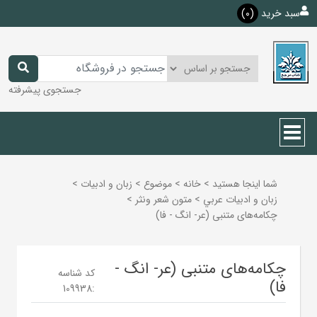
سبد خرید
(0)
جستجوی پیشرفته
شما اینجا هستید
>
خانه
>
موضوع
>
زبان و ادبيات
>
زبان و ادبيات عربي
>
متون شعر ونثر
>
چکامه‌های متنبی (عر- انگ - فا)
چکامه‌های متنبی (عر- انگ -
کد شناسه
فا)
109938
: