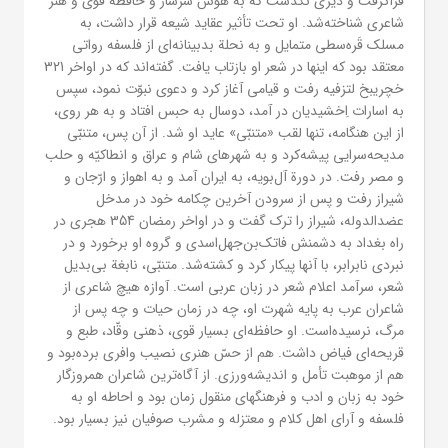
فراگرفت و دیری نگذشت که به هوش سرشار و حافظه قوی و هنر
شاعری شناخته‌شد. او تحت تأثیر عقاید شیعه قرار داشت، به
مسلک قَره‌سطی متمایل و به نحلة بدبینانه‌ای از فلسفه رواتی
معتقد بود که اینها در شعر او بازتاب یافت. گفته‌اند که در اواخر 321
خچریبخ لتزفیه رفت و قیامی آغاز کرد و دعوی نبوّت نمود، سپس
به اسارات اِخشیدیان در آمد، دوسال به حبس افتاد و به هر روی،
از این هنگامه، تنها لقب «متنبّی» عاید او شد. از آن پس، متنبّی
مدیحه‌سرایی پیشه‌کرد و به شهرهای شام و عراق و انطاکیّه و حلب
و مصر رفت. در دورة آل‌بویه، به ایران آمد و به اهواز و ارّجان و
شیراز رفت و پس از سرودن آخرین چکامه خود در مدخل
عضدالدوله، شیراز را ترک گفت و در اواخر رمضان 354 هجری در
راه بغداد به دشمنش فاتک‌بن‌جهل‌اسدی و گروه او برخورد و در
نبردی نابرابر، با آنها پیکار کرد و کشته‌شد. متنبّی، نابغة بی‌بدیل
شعر، سرآمد اعلام شعر در زبان عربی است. آوازه هیچ شاعری از
شاعران عرب به پایه شهرت او، چه در زمان حیات و چه پس از
مرگ، نرسیده‌است. او حافظه‌ای بسیار قوی، ذهنی وقّاد، طبع و
قریحه‌ای فیاض داشت. هم از حسّ هنری نصیب وافری برده‌بود و
هم از موهبت تأمل و اندیشه‌ورزی. از آگاه‌ترین شاعران همروزگار
خود به زبان و ادب و فرهنگهای منقول زمان بود و احاطه او به
فلسفه و آرای اهل کلام و معتزله و مشرب صوفیان نیز بسیار بود.