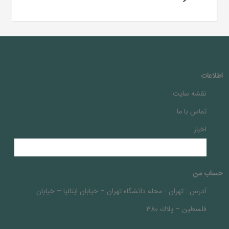
اطلاعات
نقشه سایت
تماس با ما
اخبار
حساب من
آدرس :
تهران - محله دانشگاه تهران – خيابان ايتاليا – خيابان
فلسطين – پلاك 380