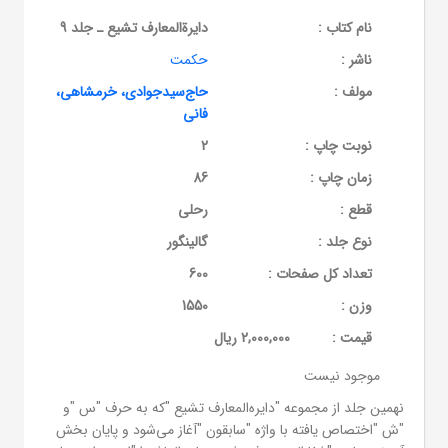
نام کتاب :
دایرةالمعارف تشیع ـ جلد 9
ناشر :
حکمت
مولف :
حاج‌سیدجوادی، خرمشاهی،
فانی
نوبت چاپ :
2
زمان چاپ :
86
قطع :
رحلی
نوع جلد :
گالینگور
تعداد کل صفحات :
600
وزن :
1550
قيمت :
2,000,000 ریال
موجود نیست
نهمین جلد از مجموعه "دایره‌المعارف تشیع "که به حرف "س "و
"ش "اختصاص یافته با واژه "سابقون "آغاز می‌شود و پایان بخش