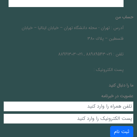
حساب من
آدرس :
تهران - محله دانشگاه تهران – خيابان ايتاليا – خيابان
فلسطين – پلاك 380
تلفن :
021-88989543 , 021-88961303
پست الکترونیک :
ما را دنبال کنيد
عضویت در خبرنامه
ثبت نام