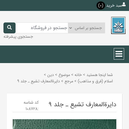
سبد خرید
(0)
جستجوی پیشرفته
شما اینجا هستید
>
خانه
>
موضوع
>
دين
>
اسلام (فرق و مذاهب)
>
مرجع
>
دایرةالمعارف تشیع ـ جلد 9
کد شناسه
دایرةالمعارف تشیع ـ جلد 9
108728
: