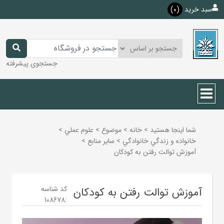
سبد خرید
(0)
جستجوی پیشرفته
شما اینجا هستید
>
خانه
>
موضوع
>
علوم عملي
>
خانواده و زندگي خانوادگي
>
ساير منابع
>
آموزش توالت رفتن به کودکان
کد شناسه
آموزش توالت رفتن به کودکان
108678
: