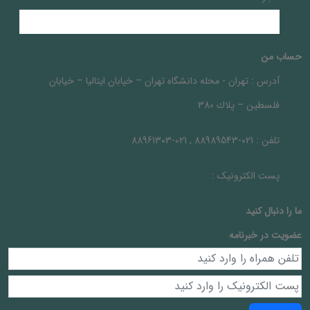
حساب من
آدرس :
تهران - محله دانشگاه تهران – خيابان ايتاليا – خيابان
فلسطين – پلاك 380
تلفن :
021-88989543 , 021-88961303
پست الکترونیک :
ما را دنبال کنيد
عضویت در خبرنامه