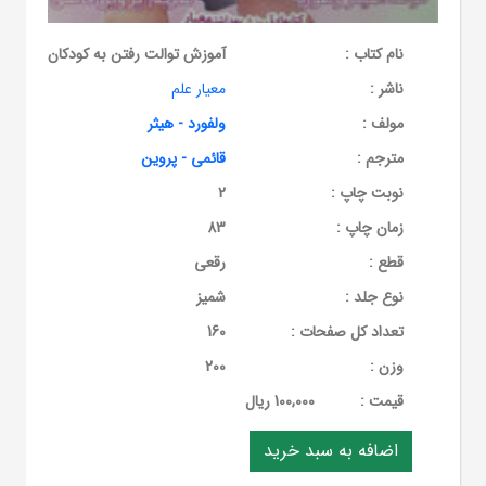
نام کتاب :
آموزش توالت رفتن به کودکان
ناشر :
معیار علم
مولف :
ولفورد - هیثر
مترجم :
قائمی - پروین
نوبت چاپ :
2
زمان چاپ :
83
قطع :
رقعی
نوع جلد :
شمیز
تعداد کل صفحات :
160
وزن :
200
قيمت :
100,000 ریال