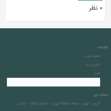
0 نظر
اطلاعات
نقشه سایت
تماس با ما
اخبار
حساب من
آدرس :
تهران - محله دانشگاه تهران – خيابان ايتاليا – خيابان