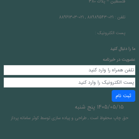
فلسطين – پلاك 380
تلفن :
021-88989543 , 021-88961303
پست الکترونیک :
ما را دنبال کنيد
عضویت در خبرنامه
ثبت نام
1405/05/15 پنج شنبه
حق چاپ محفوظ است
,
طراحی و پیاده سازی توسط
کوثر سامانه پرداز