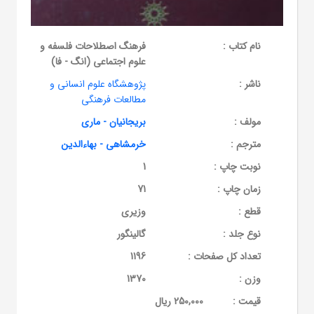
نام کتاب :
فرهنگ اصطلاحات فلسفه و
علوم اجتماعی (انگ - فا)
ناشر :
پژوهشگاه علوم انسانی و
مطالعات فرهنگی
مولف :
بریجانیان - ماری
مترجم :
خرمشاهی - بهاءالدین
نوبت چاپ :
1
زمان چاپ :
71
قطع :
وزیری
نوع جلد :
گالینگور
تعداد کل صفحات :
1196
وزن :
1370
قيمت :
250,000 ریال