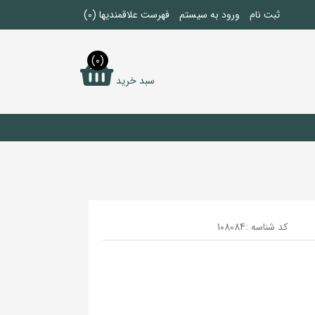
ثبت نام
ورود به سیستم
فهرست علاقمندیها
(0)
(0)
سبد خرید
کد شناسه :
108084