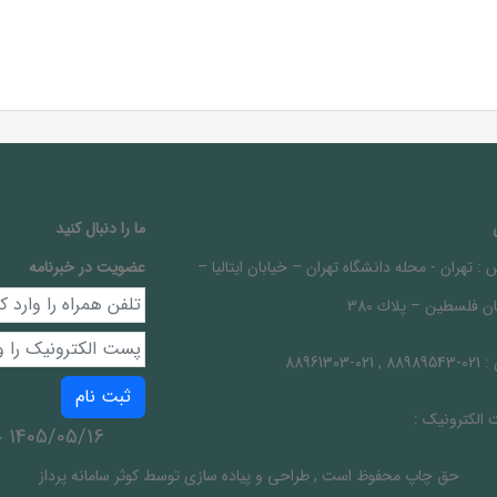
ما را دنبال کنيد
 :
تهران - محله دانشگاه تهران – خيابان ايتاليا –
عضویت در خبرنامه
ن فلسطين – پلاك 380
 :
021-88989543 , 021-88961303
ثبت نام
الکترونیک :
1405/05/16 جمعه
حق چاپ محفوظ است
,
طراحی و پیاده سازی توسط
کوثر سامانه پرداز