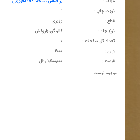
مولف :
بر اساس نسخه: علامه‌قزوینی
نوبت چاپ :
1
قطع :
وزیری
نوع جلد :
گالینگور،باروکش
تعداد کل صفحات :
0
وزن :
2000
قيمت :
1,500,000 ریال
موجود نیست