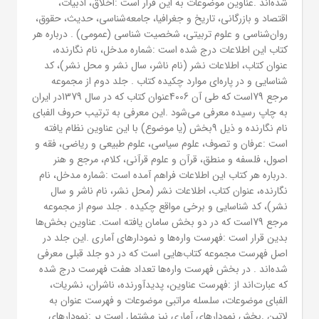
شده‌اند .عناوین موضوعات به این قرار است :اخلاق، ادبیات،
اقتصاد و بازرگانی، تاریخ و جغرافیا، جامعه‌شناسی، حدیث، حقوق،
روان‌شناسی و علوم تربیتی، شخصیت شناسی (عمومی) . درباره هر
کتاب این اطلاعات درج شده است :شماره مدخل، نام نگارنده،
عنوان کتاب، اطلاعات نشر (نام ناشر، سال نشر و محل نشر)، کد
شناسایی و در پاره‌ای موارد چکیده کتاب . جلد دوم از مجموعه
مرجع 79است که طی آن 4006عنوان کتاب که در سال 1379در ایران
به چاپ رسیده معرفی می‌شود .این معرفی به ترتیب حروف الفبای
نام نگارنده و ذیل 9بخش (یا موضوع) با این عناوین نظام یافته
است :عرفان و تصوف، علوم سیاسی، علوم طبیعی و ریاضی، فقه و
اصول، فلسفه و منطق، قرآن و علوم قرآنی، کلام، مرجع و هنر
.درباره هر کتاب این اطلاعات فراهم آمده است :شماره مدخل، نام
نگارنده، عنوان کتاب، اطلاعات نشر (محل نشر، نام ناشر و سال
نشر)، کد شناسایی و برخی مواقع چکیده . جلد سوم از مجموعه
مرجع 79است که در دو بخش سامان یافته است. عناوین بخش‌ها
بدین قرار است :فهرست واره‌ها و نمودارهای آماری .این جلد در
اصل فهرست مجموعه کتاب‌هایی است که در دو جلد قبلی معرفی
شده‌اند . در بخش فهرست واره‌ها تعداد هفت فهرست درج شده
که عبارت‌اند از :فهرست عناوین، پدیدآورنده، ناشران، نشریات،
الفبای موضوعات، سلسله مراتبی موضوعات و فهرست عنوان به
لاتین .بخش نمودارهای آماری نیز مشتمل است بر :نمودارهای