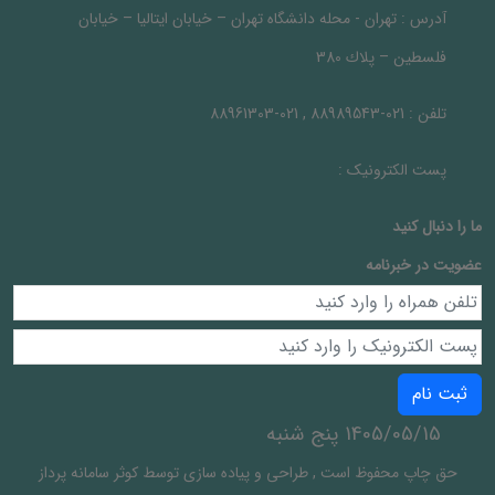
آدرس :
تهران - محله دانشگاه تهران – خيابان ايتاليا – خيابان
فلسطين – پلاك 380
تلفن :
021-88989543 , 021-88961303
پست الکترونیک :
ما را دنبال کنيد
عضویت در خبرنامه
ثبت نام
1405/05/15 پنج شنبه
حق چاپ محفوظ است
,
طراحی و پیاده سازی توسط
کوثر سامانه پرداز