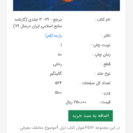
نام کتاب :
مرجع - 79- 3 جلدی (کارنامه
منابع اسلامی ایران درسال 79)
ناشر :
پارسا (قم)
نوبت چاپ :
1
زمان چاپ :
80
قطع :
رحلی
نوع جلد :
گالینگور
تعداد کل صفحات :
524
وزن :
1500
قيمت :
250,000 ریال
در این مجموعه 4572عنوان کتاب ذیل 9موضوع مختلف معرفی