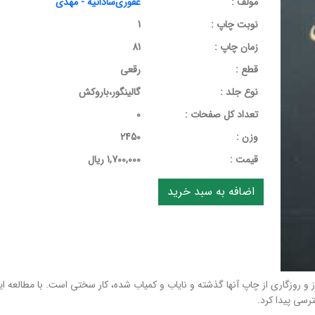
مولف :
غفوری‌ساداتیه - مهدی
نوبت چاپ :
1
زمان چاپ :
81
قطع :
رقعی
نوع جلد :
گالینگور،باروکش
تعداد کل صفحات :
0
وزن :
2450
قيمت :
1,700,000 ریال
 و روزگاری از چاپ آنها گذشته و نایاب و کمیاب شده، کار سختی است. با مطالعه این
رسی پیدا کرد.