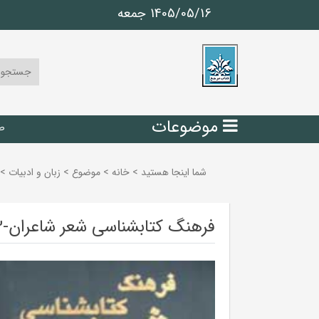
1405/05/16 جمعه
موضوعات
ص
شما اینجا هستید
>
خانه
>
موضوع
>
زبان و ادبيات
>
فرهنگ کتابشناسی شعر شاعران-3 جلدی