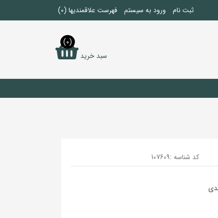
ثبت نام
ورود به سیستم
فهرست علاقمندیها
(0)
(0)
سبد خرید
کد شناسه :
107609