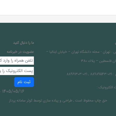
ما را دنبال کنيد
 :
تهران - محله دانشگاه تهران – خيابان ايتاليا –
عضویت در خبرنامه
ن فلسطين – پلاك 380
 :
021-88989543 , 021-88961303
ثبت نام
الکترونیک :
1405/05/16 جمعه
حق چاپ محفوظ است
,
طراحی و پیاده سازی توسط
کوثر سامانه پرداز