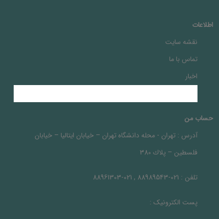
اطلاعات
نقشه سایت
تماس با ما
اخبار
حساب من
آدرس :
تهران - محله دانشگاه تهران – خيابان ايتاليا – خيابان
فلسطين – پلاك 380
تلفن :
021-88989543 , 021-88961303
پست الکترونیک :