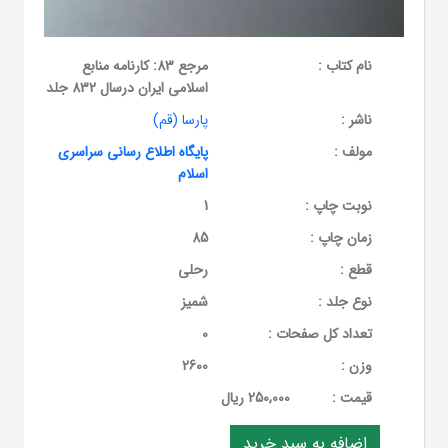
نام کتاب :
مرجع 83: کارنامه منابع
اسلامی ایران درسال 832 جلد
ناشر :
پارسا (قم)
مولف :
پایگاه اطلاع رسانی سراسری
اسلام
نوبت چاپ :
1
زمان چاپ :
85
قطع :
رحلی
نوع جلد :
شمیز
تعداد کل صفحات :
0
وزن :
2600
قيمت :
250,000 ریال