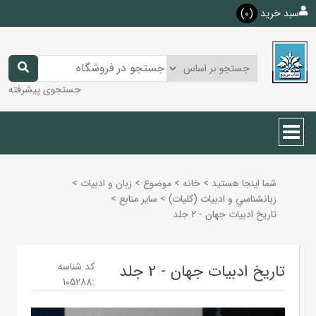
سبد خرید
(0)
جستجوی پیشرفته
شما اینجا هستید
>
خانه
>
موضوع
>
زبان و ادبيات
>
زبانشناسي و ادبيات (كليات)
>
ساير منابع
>
تاریخ ادبیات جهان - 2 جلد
کد شناسه
تاریخ ادبیات جهان - 2 جلد
105288
: