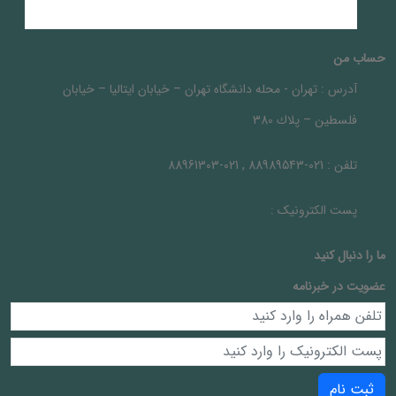
حساب من
آدرس :
تهران - محله دانشگاه تهران – خيابان ايتاليا – خيابان
فلسطين – پلاك 380
تلفن :
021-88989543 , 021-88961303
پست الکترونیک :
ما را دنبال کنيد
عضویت در خبرنامه
ثبت نام