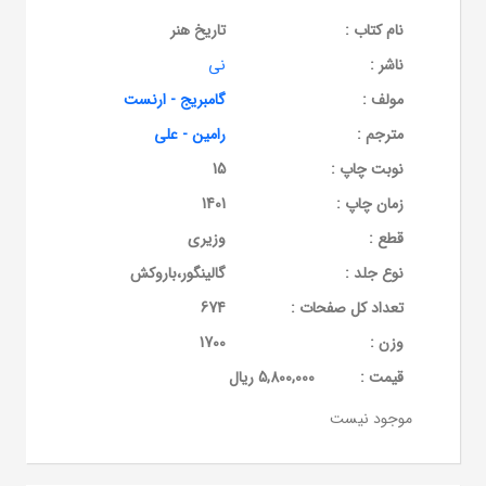
نام کتاب :
تاریخ هنر
ناشر :
نی
مولف :
گامبریج - ارنست
مترجم :
رامین - علی
نوبت چاپ :
15
زمان چاپ :
1401
قطع :
وزیری
نوع جلد :
گالینگور،باروکش
تعداد کل صفحات :
674
وزن :
1700
قيمت :
5,800,000 ریال
موجود نیست