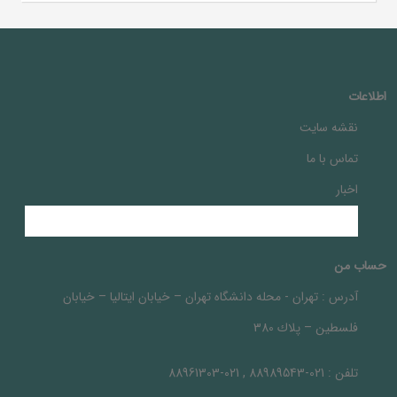
اطلاعات
نقشه سایت
تماس با ما
اخبار
حساب من
آدرس :
تهران - محله دانشگاه تهران – خيابان ايتاليا – خيابان
فلسطين – پلاك 380
تلفن :
021-88989543 , 021-88961303