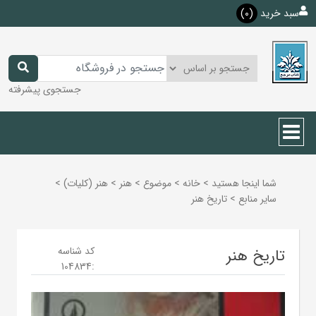
سبد خرید
(0)
جستجوی پیشرفته
شما اینجا هستید
>
خانه
>
موضوع
>
هنر
>
هنر (كليات)
>
ساير منابع
>
تاریخ هنر
کد شناسه
تاریخ هنر
104834
: