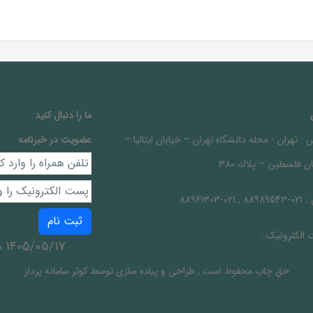
ما را دنبال کنيد
 :
تهران - محله دانشگاه تهران – خيابان ايتاليا –
عضویت در خبرنامه
ن فلسطين – پلاك 380
 :
021-88989543 , 021-88961303
ثبت نام
الکترونیک :
1405/05/17 شنبه
حق چاپ محفوظ است
,
طراحی و پیاده سازی توسط
کوثر سامانه پرداز