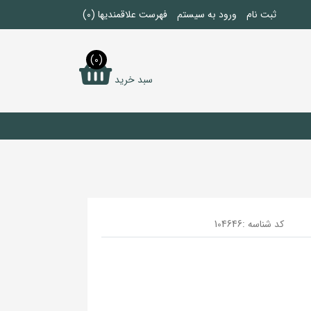
ثبت نام
ورود به سیستم
فهرست علاقمندیها
(0)
(0)
سبد خرید
کد شناسه :
104646