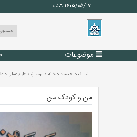
1405/05/17 شنبه
موضوعات
ص
شما اینجا هستید
>
خانه
>
موضوع
>
علوم عملي
>
عل
من و کودک من