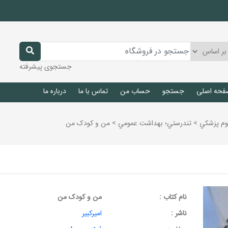
جستجوی پیشرفته
فحه اصلی
جستجو
حساب من
تماس با ما
درباره ما
وم پزشكي
>
تندرستي؛ بهداشت عمومي
>
من و کودک من
نام کتاب :
من و کودک من
ناشر :
امیرکبیر