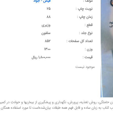
مولف :
فیض - جواد
نوبت چاپ :
25
زمان چاپ :
88
قطع :
وزیری
نوع جلد :
سلفون
تعداد کل صفحات :
852
وزن :
1300
قيمت :
1,800,000 ریال
موجود نیست
ن حاملگی، روش تغذیه، پرورش، نگهداری و پیشگیری از بیماریها و حوادثِ در کمین 
اب به زبان ساده و قابل فهم همه طبقات بیان‌‌شده‌است تا مورد استفاده همگان قر