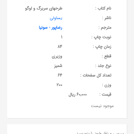
نام کتاب :
طرحهای سربرگ و لوگو
ناشر :
یساولی
مترجم :
رضاپور - سونیا
نوبت چاپ :
1
زمان چاپ :
84
قطع :
وزیری
نوع جلد :
شمیز
تعداد کل صفحات :
64
وزن :
200
قيمت :
60,000 ریال
موجود نیست
بررسی و نظر خود را بنویسید