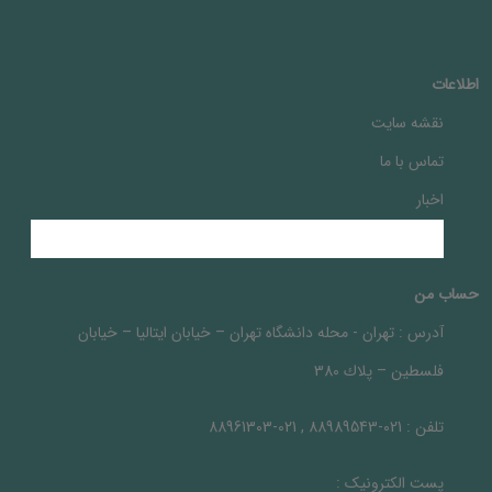
اطلاعات
نقشه سایت
تماس با ما
اخبار
حساب من
آدرس :
تهران - محله دانشگاه تهران – خيابان ايتاليا – خيابان
فلسطين – پلاك 380
تلفن :
021-88989543 , 021-88961303
پست الکترونیک :