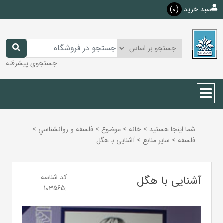
سبد خرید
(0)
جستجوی پیشرفته
شما اینجا هستید
>
خانه
>
موضوع
>
فلسفه و روانشناسي
>
فلسفه
>
ساير منابع
>
آشنایی با هگل
کد شناسه
آشنایی با هگل
103565
: