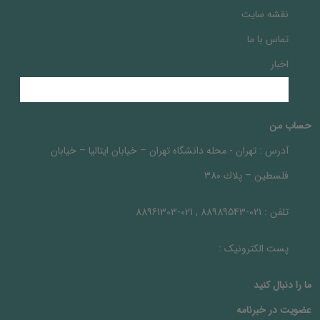
نقشه سایت
تماس با ما
اخبار
حساب من
آدرس :
تهران - محله دانشگاه تهران – خيابان ايتاليا – خيابان
فلسطين – پلاك 380
تلفن :
021-88989543 , 021-88961303
پست الکترونیک :
ما را دنبال کنيد
عضویت در خبرنامه