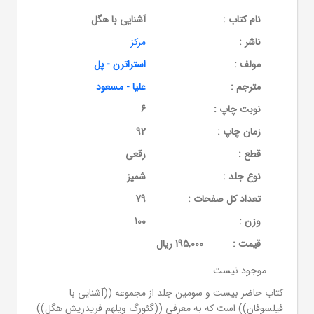
نام کتاب :
آشنایی با هگل
ناشر :
مرکز
مولف :
استراترن - پل
مترجم :
علیا - مسعود
نوبت چاپ :
6
زمان چاپ :
92
قطع :
رقعی
نوع جلد :
شمیز
تعداد کل صفحات :
79
وزن :
100
قيمت :
195,000 ریال
موجود نیست
کتاب حاضر بیست و سومین جلد از مجموعه ((آشنایی با
فیلسوفان)) است که به معرفی ((گئورگ ویلهم فریدریش هگل))