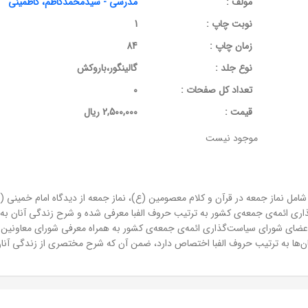
مولف :
مدرسی - سیدمحمدکاظم، کاظمینی
نوبت چاپ :
1
زمان چاپ :
84
نوع جلد :
گالینگور،باروکش
تعداد کل صفحات :
0
قيمت :
2,500,000 ریال
موجود نیست
مل نماز جمعه در قرآن و کلام معصومین (ع)، نماز جمعه از دیدگاه امام خمینی (ره
ری ائمه‌ی جمعه‌ی کشور به ترتیب حروف الفبا معرفی شده و شرح زندگی آنان به 
 اعضای شورای سیاست‌گذاری ائمه‌ی جمعه‌ی کشور به همراه معرفی شورای معاونی
ن‌ها به ترتیب حروف الفبا اختصاص دارد، ضمن آن که شرح مختصری از زندگی آنان 