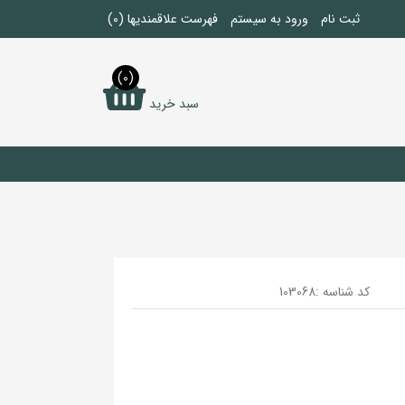
ثبت نام
ورود به سیستم
فهرست علاقمندیها
(0)
(0)
سبد خرید
کد شناسه :
103068