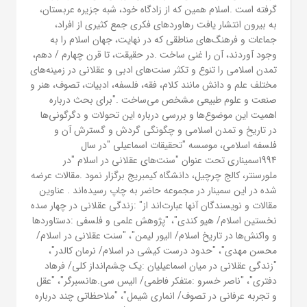
گرفته است .اسلام همین که از زادگاه خود، شبه جزیره عربستان،
به بیرون انتشار یافت رهاوردهای فکری جمع کثیری از افراد،
جماعات و فرهنگ‌های مناطقی که در نهایت، جهان اسلام را به
وجود آوردند، آن را غنی ساخت .در حقیقت، تا قرن چهارم / دهم،
تمدن اسلامی را تنوع و تکثر سنت‌های ادبی و عقلانی در زمینه‌های
مختلف علم و دانش مانند کلام، فقه، فلسفه، ادبیات، تصوف، هنر و
صنعت و علوم طبیعی مشخص می‌ساخت ."برای بحث درباره
اهمیت این موضوع‌ها و بررسی درباره این تحولات و دگرگونی‌ها
در تاریخ و تمدن اسلامی و چگونگی گردش و گسترش آن و
فلسفه اسلامی، موسسه "تحقیقات اسماعیلی "در سال
1994سمیناری تحت عنوان "سنت‌های عقلانی در اسلام "در
ملورسنتر، کالج چرچیل، دانشگاه کیمبریج برگزار نمود .مقالات عرضه
شده در این سمینار در مجموعه حاضر به چاپ رسیده‌اند . عناوین
مقالات و نویسندگان آنها عبارت‌اند از" :زندگی عقلانی در چهار سده
نخستین اسلام/ هیو کندی"، "پژوهش علمی و فلسفی :دستاوردها
و واکنش‌ها در تاریخ اسلام/ الیور لیمن"، "سنت عقلانی در اسلام/
محسن مهدی"، "حدود درست کیشی در اسلام/ نرمان کالدر"،
"زندگی عقلانی در میان اسماعیلیان :یک چشم‌انداز کلی/ فرهاد
دفتری"، "ناصر خسرو :متفکر فاطمی/ الیس سی.هانسبرگر"، "عقل
و تجربه عرفانی در تصوف/ انماری شیمل"، "ملاحظاتی چند درباره