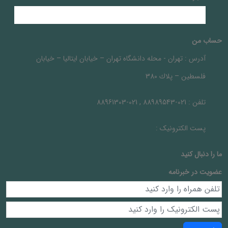
حساب من
آدرس :
تهران - محله دانشگاه تهران – خيابان ايتاليا – خيابان
فلسطين – پلاك 380
تلفن :
021-88989543 , 021-88961303
پست الکترونیک :
ما را دنبال کنيد
عضویت در خبرنامه