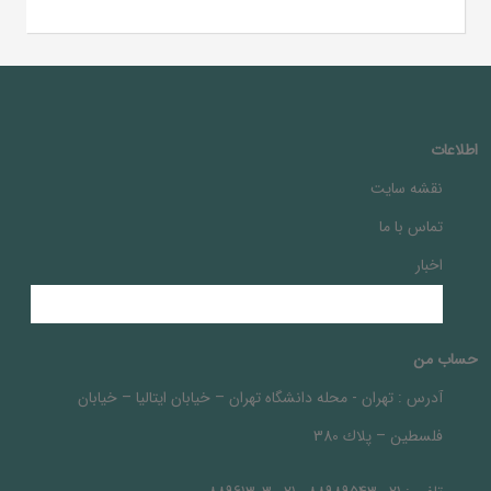
اطلاعات
نقشه سایت
تماس با ما
اخبار
حساب من
آدرس :
تهران - محله دانشگاه تهران – خيابان ايتاليا – خيابان
فلسطين – پلاك 380