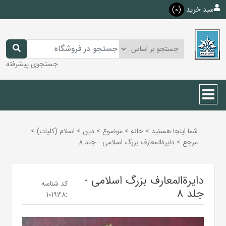
سبد خرید
(0)
جستجوی پیشرفته
شما اینجا هستید
>
خانه
>
موضوع
>
دين
>
اسلام (كليات)
>
مرجع
>
دایرة‌المعارف بزرگ اسلامی - جلد 8
دایرة‌المعارف بزرگ اسلامی -
کد شناسه
جلد 8
101938
: