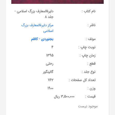
نام کتاب :
دایرة‌المعارف بزرگ اسلامی -
جلد 8
ناشر :
مرکز دایرة‌المعارف بزرگ
اسلامی
مولف :
بجنوردی - کاظم
نوبت چاپ :
4
زمان چاپ :
1395
قطع :
رحلی
نوع جلد :
گالینگور
تعداد کل صفحات :
762
وزن :
1900
قيمت :
3,500,000 ریال
موجود نیست