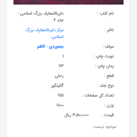
نام کتاب :
دایرة‌المعارف بزرگ اسلامی -
جلد 6
ناشر :
مرکز دایرة‌المعارف بزرگ
اسلامی
مولف :
بجنوردی - کاظم
نوبت چاپ :
1
زمان چاپ :
73
قطع :
رحلی
نوع جلد :
گالینگور
تعداد کل صفحات :
751
وزن :
1800
قيمت :
3,500,000 ریال
موجود نیست