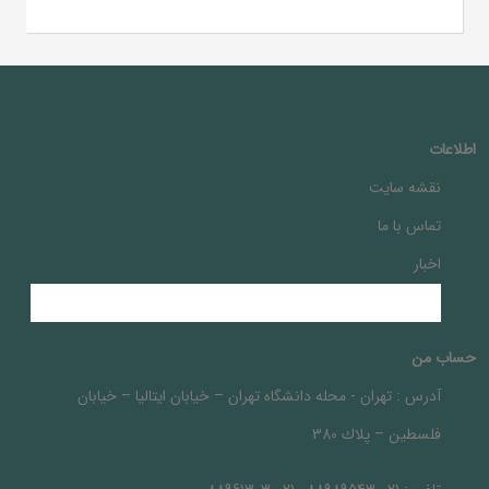
اطلاعات
نقشه سایت
تماس با ما
اخبار
حساب من
آدرس :
تهران - محله دانشگاه تهران – خيابان ايتاليا – خيابان
فلسطين – پلاك 380