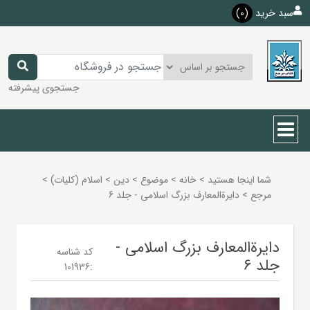
سبد خرید
(0)
جستجوی پیشرفته
شما اینجا هستید
>
خانه
>
موضوع
>
دين
>
اسلام (كليات)
>
مرجع
>
دایرة‌المعارف بزرگ اسلامی - جلد 6
دایرة‌المعارف بزرگ اسلامی -
کد شناسه
جلد 6
101936
: