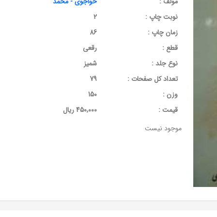
مولف :
خواجوی - محمد
نوبت چاپ :
2
زمان چاپ :
86
قطع :
رقعی
نوع جلد :
شمیز
تعداد کل صفحات :
79
وزن :
150
قيمت :
450,000 ریال
موجود نیست