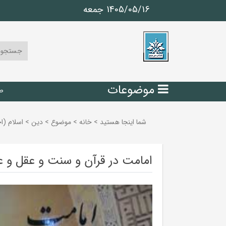
1405/05/16 جمعه
موضوعات
ص
شما اینجا هستید
>
خانه
>
موضوع
>
دين
>
اسلام (ا
امامت در قرآن و سنت و عقل و ع