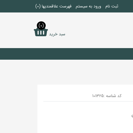
ثبت نام
ورود به سیستم
فهرست علاقمندیها
(0)
(0)
سبد خرید
کد شناسه :
101325